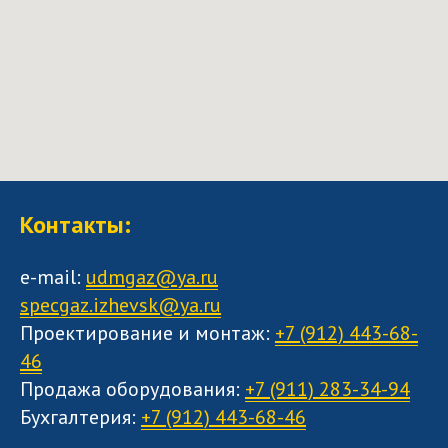
Контакты:
e-mail:
udmgaz@ya.ru
specgaz.izhevsk@ya.ru
Проектирование и монтаж:
+7 (912) 443-68-
46
Продажа оборудования:
+7 (911) 283-34-94
Бухгалтерия:
+7 (912) 443-68-46